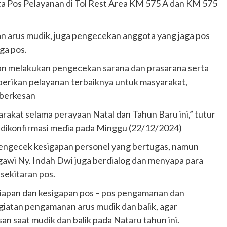
a Pos Pelayanan di Tol Rest Area KM 575 A dan KM 575
 arus mudik, juga pengecekan anggota yang jaga pos
ga pos.
an melakukan pengecekan sarana dan prasarana serta
mberikan pelayanan terbaiknya untuk masyarakat,
 berkesan
akat selama perayaan Natal dan Tahun Baru ini,” tutur
dikonfirmasi media pada Minggu (22/12/2024)
mengecek kesigapan personel yang bertugas, namun
awi Ny. Indah Dwi juga berdialog dan menyapa para
sekitaran pos.
esiapan dan kesigapan pos – pos pengamanan dan
giatan pengamanan arus mudik dan balik, agar
n saat mudik dan balik pada Nataru tahun ini.