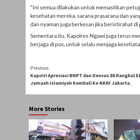
“Ini semua dilakukan untuk memastikan petuga
kesehatan mereka, sarana prasarana dan yang
dan nyaman juga berkesan jika beristirahat d
Sementara itu, Kapolres Ngawi juga terus m
berjaga di pos, untuk selalu menjaga kesehat
Continue
Previous
Kapolri Apresiasi BNPT dan Densus 88 Rangkul E
Reading
Jamaah Islamiyah Kembali Ke NKRI Jakarta.
More Stories