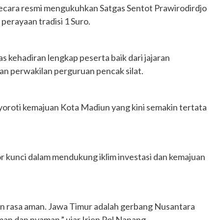
ecara resmi mengukuhkan Satgas Sentot Prawirodirdjo
perayaan tradisi 1 Suro.
 kehadiran lengkap peserta baik dari jajaran
n perwakilan perguruan pencak silat.
oroti kemajuan Kota Madiun yang kini semakin tertata
 kunci dalam mendukung iklim investasi dan kemajuan
an rasa aman. Jawa Timur adalah gerbang Nusantara
man dan nyaman,” ujar Irjen Pol Nanang.