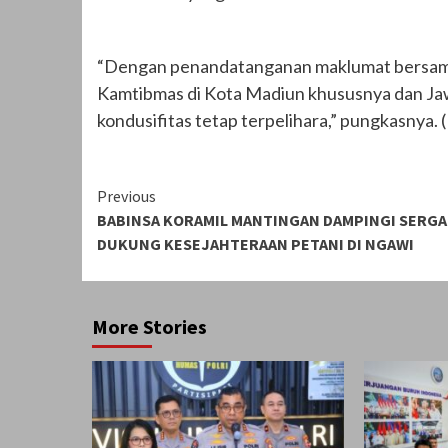
“Dengan penandatanganan maklumat bersama 
Kamtibmas di Kota Madiun khususnya dan Ja
kondusifitas tetap terpelihara,” pungkasnya. 
Continue
Previous
BABINSA KORAMIL MANTINGAN DAMPINGI SERGA
Reading
DUKUNG KESEJAHTERAAN PETANI DI NGAWI
More Stories