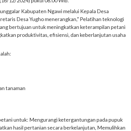
 (16/12/2024) pukul 08.00 Wib.
unggalar Kabupaten Ngawi melalui Kepala Desa
kretaris Desa Yugho menerangkan,” Pelatihan teknologi
yang bertujuan untuk meningkatkan keterampilan petani
tkan produktivitas, efisiensi, dan keberlanjutan usaha
alah:
uan tanaman
petani untuk: Mengurangi ketergantungan pada pupuk
atkan hasil pertanian secara berkelanjutan, Memulihkan