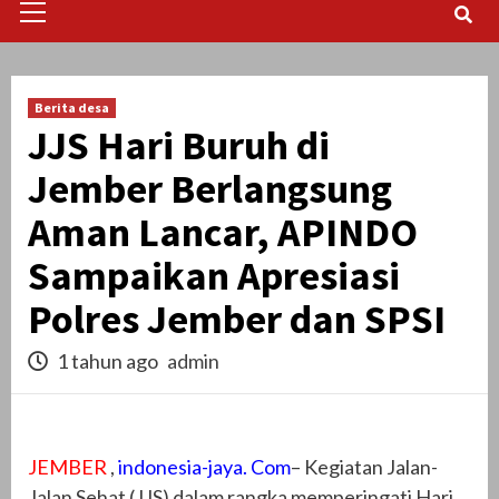
Menu
Berita desa
JJS Hari Buruh di
Jember Berlangsung
Aman Lancar, APINDO
Sampaikan Apresiasi
Polres Jember dan SPSI
1 tahun ago
admin
JEMBER
,
indonesia-jaya. Com
– Kegiatan Jalan-
Jalan Sehat (JJS) dalam rangka memperingati Hari