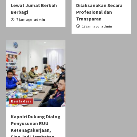
Lewat Jumat Berkah
Dilaksanakan Secara
Berbagi
Profesional dan
Transparan
7 jam ago
admin
17 jam ago
admin
Berita desa
Kapolri Dukung Dialog
Penyusunan RUU
Ketenagakerjaan,
Siap Jadi Jembatan