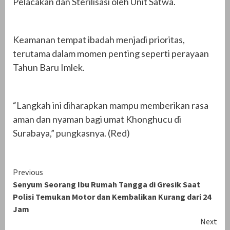
Pelacakan dan Sterilisasi oleh Unit Satwa.
Keamanan tempat ibadah menjadi prioritas,
terutama dalam momen penting seperti perayaan
Tahun Baru Imlek.
“Langkah ini diharapkan mampu memberikan rasa
aman dan nyaman bagi umat Khonghucu di
Surabaya,” pungkasnya. (Red)
Continue
Previous
Senyum Seorang Ibu Rumah Tangga di Gresik Saat
Reading
Polisi Temukan Motor dan Kembalikan Kurang dari 24
Jam
Next