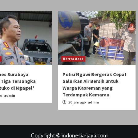
Berita desa
bes Surabaya
Polisi Ngawi Bergerak Cepat
Tiga Tersangka
Salurkan Air Bersih untuk
Ruko di Ngagel*
Warga Kasreman yang
Terdampak Kemarau
go
admin
20 jam ago
admin
Copyright © indonesia-jaya.com