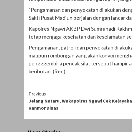
“Pengamanan dan penyekatan dilakukan deng
Sakti Pusat Madiun berjalan dengan lancar da
Kapolres Ngawi AKBP Dwi Sumrahadi Rakhman
tetap menjaga kesehatan dan keselamatan s
Pengamanan, patroli dan penyekatan dilakuk
maupun rombongan yang akan konvoi menghadir
pengggembira pencak silat tersebut hampir a
keributan. (Red)
Continue
Previous
Jelang Nataru, Wakapolres Ngawi Cek Kelayak
Reading
Ranmor Dinas