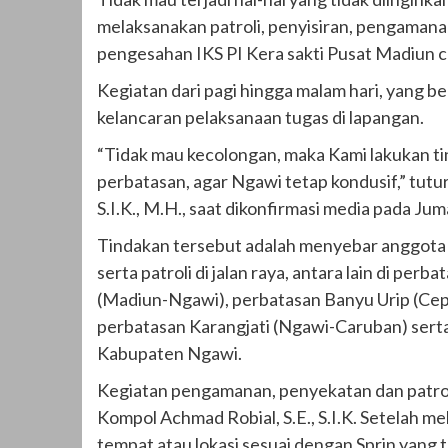
melaksanakan patroli, penyisiran, pengama
pengesahan IKS PI Kera sakti Pusat Madiun
Kegiatan dari pagi hingga malam hari, yang b
kelancaran pelaksanaan tugas di lapangan.
“Tidak mau kecolongan, maka Kami lakukan 
perbatasan, agar Ngawi tetap kondusif,” tu
S.I.K., M.H., saat dikonfirmasi media pada Ju
Tindakan tersebut adalah menyebar anggot
serta patroli di jalan raya, antara lain di p
(Madiun-Ngawi), perbatasan Banyu Urip (C
perbatasan Karangjati (Ngawi-Caruban) serta
Kabupaten Ngawi.
Kegiatan pengamanan, penyekatan dan patrol
Kompol Achmad Robial, S.E., S.I.K. Setelah 
tempat atau lokasi sesuai dengan Sprin yang 