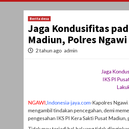
Berita desa
Jaga Kondusifitas pad
Madiun, Polres Ngaw
2 tahun ago
admin
Jaga Kondus
IKS PI Pusa
Laku
NGAWI
,
Indonesia-jaya.com
-Kapolres Ngawi 
mengambil tindakan pencegahan, demi memeli
pengesahan IKS PI Kera Sakti Pusat Madiun,
Tidak mau terjadi hal-hal yang tidak diingink