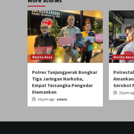
More Stories
Berita desa
Berita desa
Polres Tanjungperak Bongkar
Polresta
Tiga Jaringan Narkoba,
Amankan 
Empat Tersangka Pengedar
Serobot 
Diamankan
15 jam a
15 jam ago
admin