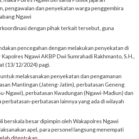
nan, pengawalan dan penyekatan warga penggembira
 cabang Ngawi
erkoordinasi dengan pihak terkait tersebut, guna
tindakan pencegahan dengan melakukan penyekatan di
tur Kapolres Ngawi AKBP Dwi Sumrahadi Rakhmanto, S.H.,
mat (13/12/2024) pagi.
a untuk melaksanakan penyekatan dan pengamanan
erbatasan Mantingan (Jateng-Jatim), perbatasan Geneng
epu-Ngawi), perbatasan Kwadungan (Ngawi-Madiun) dan
 perbatasan-perbatasan lainnya yang ada di wilayah
i berskala besar dipimpin oleh Wakapolres Ngawi
melaksanakan apel, para personel langsung menempati
telah ditentukan.