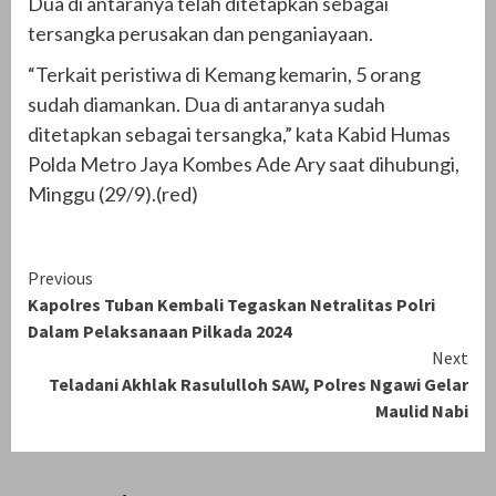
Dua di antaranya telah ditetapkan sebagai
tersangka perusakan dan penganiayaan.
“Terkait peristiwa di Kemang kemarin, 5 orang
sudah diamankan. Dua di antaranya sudah
ditetapkan sebagai tersangka,” kata Kabid Humas
Polda Metro Jaya Kombes Ade Ary saat dihubungi,
Minggu (29/9).(red)
Continue
Previous
Kapolres Tuban Kembali Tegaskan Netralitas Polri
Reading
Dalam Pelaksanaan Pilkada 2024
Next
Teladani Akhlak Rasululloh SAW, Polres Ngawi Gelar
Maulid Nabi