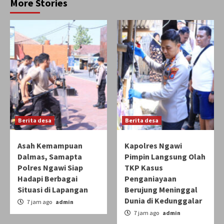
More Stories
Berita desa
Berita desa
Asah Kemampuan
Kapolres Ngawi
Dalmas, Samapta
Pimpin Langsung Olah
Polres Ngawi Siap
TKP Kasus
Hadapi Berbagai
Penganiayaan
Situasi di Lapangan
Berujung Meninggal
Dunia di Kedunggalar
7 jam ago
admin
7 jam ago
admin