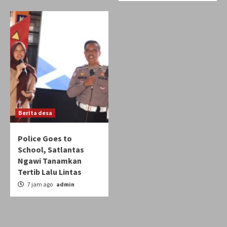
Berita desa
Police Goes to
School, Satlantas
Ngawi Tanamkan
Tertib Lalu Lintas
7 jam ago
admin