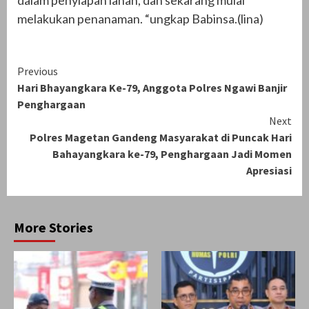
melakukan penanaman. “ungkap Babinsa.(lina)
Continue
Previous
Hari Bhayangkara Ke-79, Anggota Polres Ngawi Banjir
Reading
Penghargaan
Next
Polres Magetan Gandeng Masyarakat di Puncak Hari
Bahayangkara ke-79, Penghargaan Jadi Momen
Apresiasi
More Stories