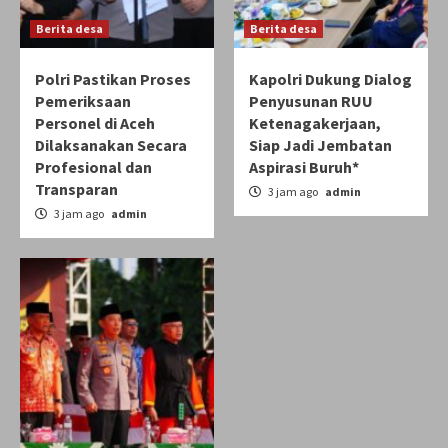
Berita desa
Berita desa
Polri Pastikan Proses
Kapolri Dukung Dialog
Pemeriksaan
Penyusunan RUU
Personel di Aceh
Ketenagakerjaan,
Dilaksanakan Secara
Siap Jadi Jembatan
Profesional dan
Aspirasi Buruh*
Transparan
3 jam ago
admin
3 jam ago
admin