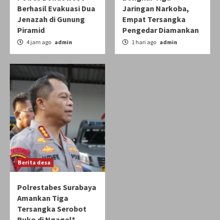
Berhasil Evakuasi Dua
Jaringan Narkoba,
Jenazah di Gunung
Empat Tersangka
Piramid
Pengedar Diamankan
4 jam ago
admin
1 hari ago
admin
Berita desa
Polrestabes Surabaya
Amankan Tiga
Tersangka Serobot
Ruko di Ngagel*