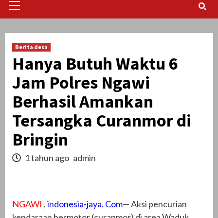
Menu
Berita desa
Hanya Butuh Waktu 6
Jam Polres Ngawi
Berhasil Amankan
Tersangka Curanmor di
Bringin
1 tahun ago
admin
NGAWI
,
indonesia-jaya. Com
— Aksi pencurian
kendaraan bermotor (curanmor) di area Waduk