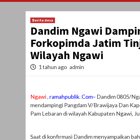
Berita desa
Dandim Ngawi Dampin
Forkopimda Jatim Tin
Wilayah Ngawi
1 tahun ago
admin
Ngawi
,
ramahpublik. Com–
Dandim 0805/Ngaw
mendampingi Pangdam V/Brawijaya Dan Kapol
Pam Lebaran di wilayah Kabupaten Ngawi, Ju
Saat di konfirmasi Dandim menyampaikan ba