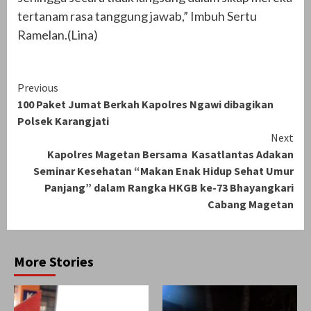
tertanam rasa tanggung jawab,” Imbuh Sertu
Ramelan.(Lina)
Continue
Previous
100 Paket Jumat Berkah Kapolres Ngawi dibagikan
Reading
Polsek Karangjati
Next
Kapolres Magetan Bersama Kasatlantas Adakan
Seminar Kesehatan “Makan Enak Hidup Sehat Umur
Panjang” dalam Rangka HKGB ke-73 Bhayangkari
Cabang Magetan
More Stories