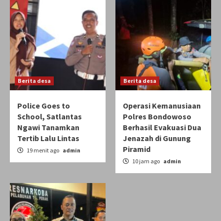
Berita desa
Berita desa
Police Goes to
Operasi Kemanusiaan
School, Satlantas
Polres Bondowoso
Ngawi Tanamkan
Berhasil Evakuasi Dua
Tertib Lalu Lintas
Jenazah di Gunung
Piramid
19 menit ago
admin
10 jam ago
admin