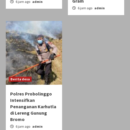
Gram
6 jam ago
admin
6 jam ago
admin
Berita desa
Polres Probolinggo
Intensifkan
Penanganan Karhutla
di Lereng Gunung
Bromo
6 jam ago
admin