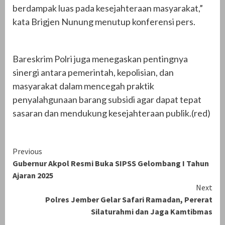
berdampak luas pada kesejahteraan masyarakat,”
kata Brigjen Nunung menutup konferensi pers.
Bareskrim Polri juga menegaskan pentingnya
sinergi antara pemerintah, kepolisian, dan
masyarakat dalam mencegah praktik
penyalahgunaan barang subsidi agar dapat tepat
sasaran dan mendukung kesejahteraan publik.(red)
Continue
Previous
Gubernur Akpol Resmi Buka SIPSS Gelombang I Tahun
Reading
Ajaran 2025
Next
Polres Jember Gelar Safari Ramadan, Pererat
Silaturahmi dan Jaga Kamtibmas