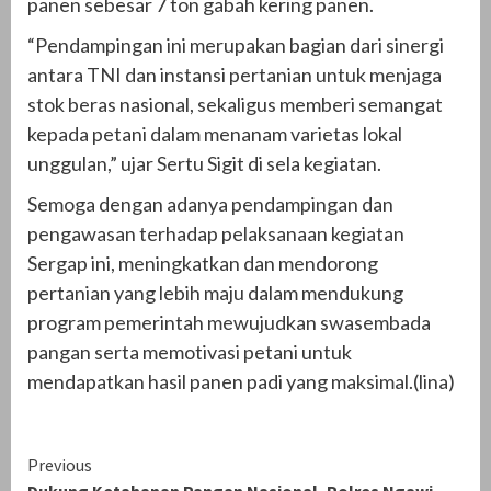
panen sebesar 7 ton gabah kering panen.
“Pendampingan ini merupakan bagian dari sinergi
antara TNI dan instansi pertanian untuk menjaga
stok beras nasional, sekaligus memberi semangat
kepada petani dalam menanam varietas lokal
unggulan,” ujar Sertu Sigit di sela kegiatan.
Semoga dengan adanya pendampingan dan
pengawasan terhadap pelaksanaan kegiatan
Sergap ini, meningkatkan dan mendorong
pertanian yang lebih maju dalam mendukung
program pemerintah mewujudkan swasembada
pangan serta memotivasi petani untuk
mendapatkan hasil panen padi yang maksimal.(lina)
Continue
Previous
Dukung Ketahanan Pangan Nasional, Polres Ngawi