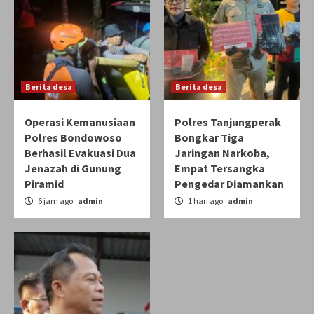
Berita desa
Berita desa
Operasi Kemanusiaan
Polres Tanjungperak
Polres Bondowoso
Bongkar Tiga
Berhasil Evakuasi Dua
Jaringan Narkoba,
Jenazah di Gunung
Empat Tersangka
Piramid
Pengedar Diamankan
6 jam ago
admin
1 hari ago
admin