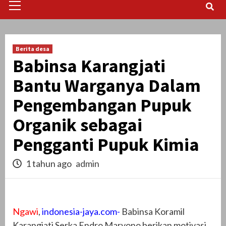
Menu
Berita desa
Babinsa Karangjati
Bantu Warganya Dalam
Pengembangan Pupuk
Organik sebagai
Pengganti Pupuk Kimia
1 tahun ago
admin
Ngawi
,
indonesia-jaya.com-
Babinsa Koramil
Karangjati Serka Endro Maryono berikan motivasi