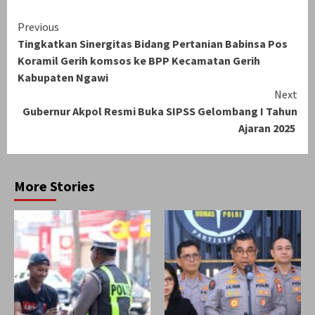
Continue
Previous
Tingkatkan Sinergitas Bidang Pertanian Babinsa Pos
Reading
Koramil Gerih komsos ke BPP Kecamatan Gerih
Kabupaten Ngawi
Next
Gubernur Akpol Resmi Buka SIPSS Gelombang I Tahun
Ajaran 2025
More Stories